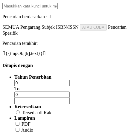
Pencarian berdasarkan :
SEMUA
Pengarang
Subjek
ISBN/ISSN
Pencarian
ATAU COBA
Spesifik
Pencarian terakhir:
{{tmpObj[k].text}}
Ditapis dengan
Tahun Penerbitan
To
Ketersediaan
Tersedia di Rak
Lampiran
PDF
Audio