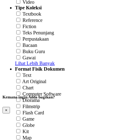
Video
Tipe Koleksi
Textbook
Reference
Fiction
Teks Penunjang
Perpustakaan
Bacaan
Buku Guru
Gawai
Lihat Lebih Banyak
Format Fisik Dokumen
Text
Art Original
Chart
Computer Software
Kemana ingin Anda bagikan?
Diorama
Filmstrip
×
Flash Card
Game
Globe
Kit
Map