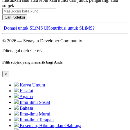
masukkan satu atau lebih kata kunci dari judul, pengarang, atau
subjek
Cari Koleksi
Donasi untuk SLiMS
Kontribusi untuk SLiMS?
© 2026 — Senayan Developer Community
Ditenagai oleh
SLiMS
Pilih subjek yang menarik bagi Anda
×
Karya Umum
Filsafat
Agama
Ilmu-ilmu Sosial
Bahasa
Ilmu-ilmu Murni
Ilmu-ilmu Terapan
Kesenian, Hiburan, dan Olahraga