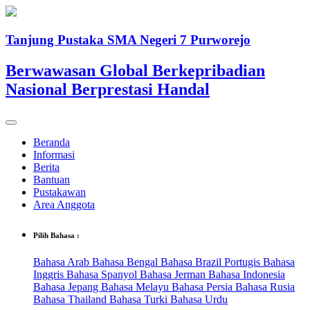
Tanjung Pustaka SMA Negeri 7 Purworejo
Berwawasan Global Berkepribadian
Nasional Berprestasi Handal
Beranda
Informasi
Berita
Bantuan
Pustakawan
Area Anggota
Pilih Bahasa :
Bahasa Arab
Bahasa Bengal
Bahasa Brazil Portugis
Bahasa
Inggris
Bahasa Spanyol
Bahasa Jerman
Bahasa Indonesia
Bahasa Jepang
Bahasa Melayu
Bahasa Persia
Bahasa Rusia
Bahasa Thailand
Bahasa Turki
Bahasa Urdu