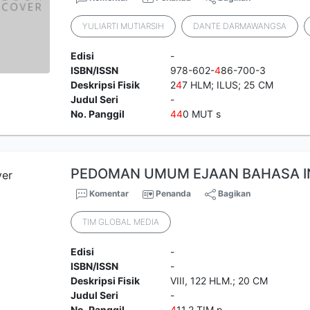
YULIARTI MUTIARSIH
DANTE DARMAWANGSA
Edisi
-
ISBN/ISSN
978-602-
4
86-700-3
Deskripsi Fisik
2
4
7 HLM; ILUS; 25 CM
Judul Seri
-
No. Panggil
4
4
0 MUT s
PEDOMAN UMUM EJAAN BAHASA I
Komentar
Penanda
Bagikan
TIM GLOBAL MEDIA
Edisi
-
ISBN/ISSN
-
Deskripsi Fisik
VIII, 122 HLM.; 20 CM
Judul Seri
-
No. Panggil
4
11.2 TIM p