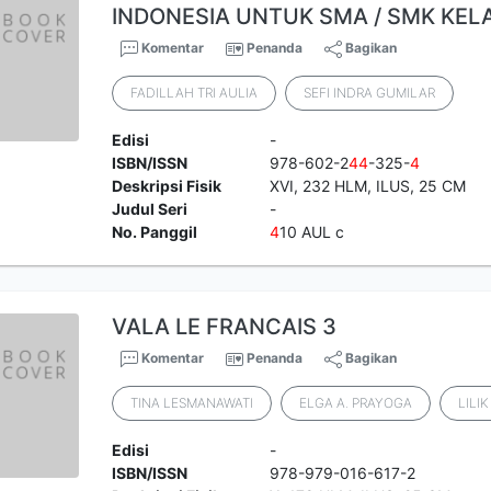
INDONESIA UNTUK SMA / SMK KEL
Komentar
Penanda
Bagikan
FADILLAH TRI AULIA
SEFI INDRA GUMILAR
Edisi
-
ISBN/ISSN
978-602-2
4
4
-325-
4
Deskripsi Fisik
XVI, 232 HLM, ILUS, 25 CM
Judul Seri
-
No. Panggil
4
10 AUL c
VALA LE FRANCAIS 3
Komentar
Penanda
Bagikan
TINA LESMANAWATI
ELGA A. PRAYOGA
LILIK
Edisi
-
ISBN/ISSN
978-979-016-617-2