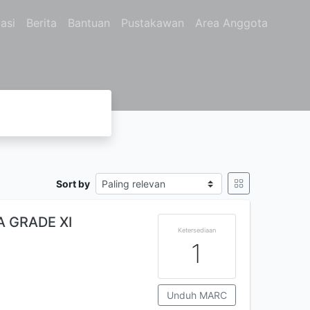
asi
Berita
Bantuan
Pustakawan
Area Anggota
Sort by
 GRADE XI
Ketersediaan
1
Unduh MARC