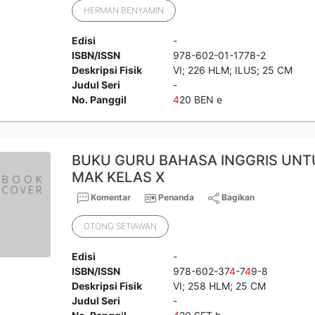
HERMAN BENYAMIN
Edisi
-
ISBN/ISSN
978-602-01-1778-2
Deskripsi Fisik
VI; 226 HLM; ILUS; 25 CM
Judul Seri
-
No. Panggil
4
20 BEN e
BUKU GURU BAHASA INGGRIS UNT
MAK KELAS X
Komentar
Penanda
Bagikan
OTONG SETIAWAN
Edisi
-
ISBN/ISSN
978-602-37
4
-7
4
9-8
Deskripsi Fisik
VI; 258 HLM; 25 CM
Judul Seri
-