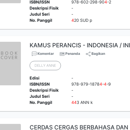
ISBN/ISSN
978-602-298-90
4
-2
Deskripsi Fisik
-
Judul Seri
-
No. Panggil
4
20 SUD p
KAMUS PERANCIS - INDONESIA / I
Komentar
Penanda
Bagikan
DELLY ANNE
Edisi
-
ISBN/ISSN
978-979-1878
4
-
4
-9
Deskripsi Fisik
-
Judul Seri
-
No. Panggil
4
4
3 ANN k
CERDAS CERGAS BERBAHASA DAN