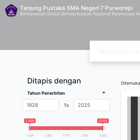
Tanjung Pustaka SMA Negeri 7 Purworejo
Berwawasan Global Berkepribadian Nasional Berprestasi H
Ditapis dengan
Ditemuk
Tahun Penerbitan
To
1 928
2 025
1 928
1 952
1 977
2 001
2 025