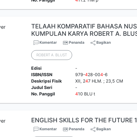
TELAAH KOMPARATIF BAHASA NUS
KUMPULAN KARYA ROBERT A. BLU
Komentar
Penanda
Bagikan
ROBERT A. BLUST
Edisi
-
ISBN/ISSN
979-
4
28-00
4
-6
Deskripsi Fisik
XII, 2
4
7 HLM. ; 23,5 CM
Judul Seri
-
No. Panggil
4
10 BLU t
ENGLISH SKILLS FOR THE FUTURE 
Komentar
Penanda
Bagikan