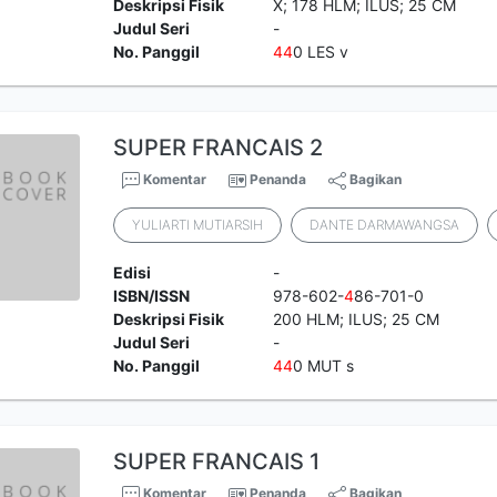
Deskripsi Fisik
X; 178 HLM; ILUS; 25 CM
Judul Seri
-
No. Panggil
4
4
0 LES v
SUPER FRANCAIS 2
Komentar
Penanda
Bagikan
YULIARTI MUTIARSIH
DANTE DARMAWANGSA
Edisi
-
ISBN/ISSN
978-602-
4
86-701-0
Deskripsi Fisik
200 HLM; ILUS; 25 CM
Judul Seri
-
No. Panggil
4
4
0 MUT s
SUPER FRANCAIS 1
Komentar
Penanda
Bagikan