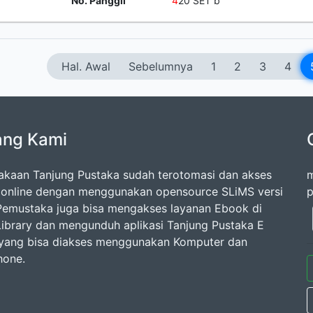
No. Panggil
4
20 SET b
Hal. Awal
Sebelumnya
1
2
3
4
ang Kami
akaan Tanjung Pustaka sudah terotomasi dan akses
m
 online dengan menggunakan opensource SLiMS versi
p
 Pemustaka juga bisa mengakses layanan Ebook di
 Library dan mengunduh aplikasi Tanjung Pustaka E
 yang bisa diakses menggunakan Komputer dan
hone.