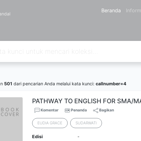
Beranda
Inform
andal
an
501
dari pencarian Anda melalui kata kunci:
callnumber=4
PATHWAY TO ENGLISH FOR SMA/MA
Komentar
Penanda
Bagikan
EUDIA GRACE
SUDARWATI
Edisi
-