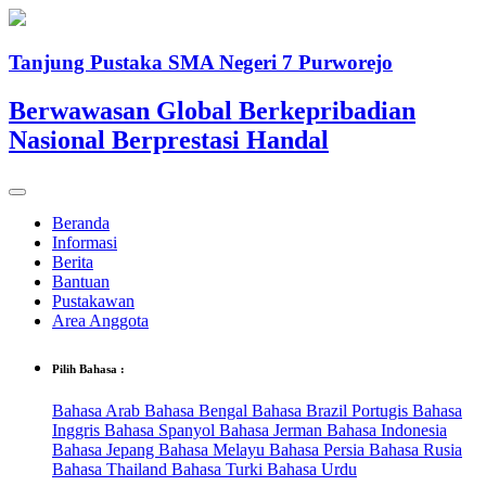
Tanjung Pustaka SMA Negeri 7 Purworejo
Berwawasan Global Berkepribadian
Nasional Berprestasi Handal
Beranda
Informasi
Berita
Bantuan
Pustakawan
Area Anggota
Pilih Bahasa :
Bahasa Arab
Bahasa Bengal
Bahasa Brazil Portugis
Bahasa
Inggris
Bahasa Spanyol
Bahasa Jerman
Bahasa Indonesia
Bahasa Jepang
Bahasa Melayu
Bahasa Persia
Bahasa Rusia
Bahasa Thailand
Bahasa Turki
Bahasa Urdu