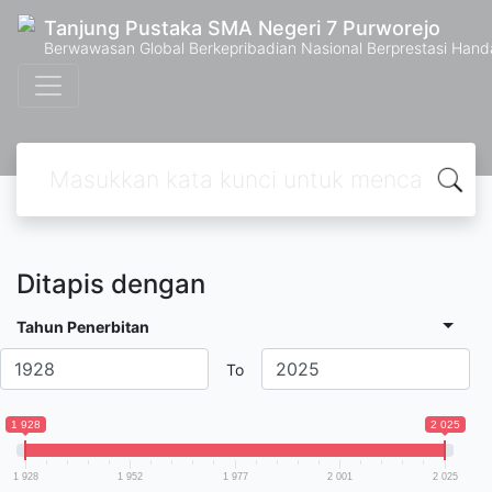
Tanjung Pustaka SMA Negeri 7 Purworejo
Berwawasan Global Berkepribadian Nasional Berprestasi Hand
Ditapis dengan
Tahun Penerbitan
To
1 928
2 025
1 928
1 952
1 977
2 001
2 025