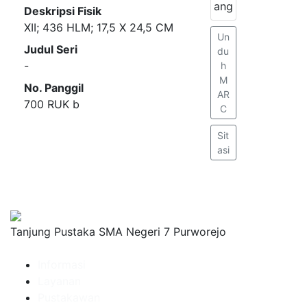
ang
Deskripsi Fisik
XII; 436 HLM; 17,5 X 24,5 CM
Un
Judul Seri
du
-
h
M
No. Panggil
AR
700 RUK b
C
Sit
asi
Tanjung Pustaka SMA Negeri 7 Purworejo
Informasi
Layanan
Pustakawan