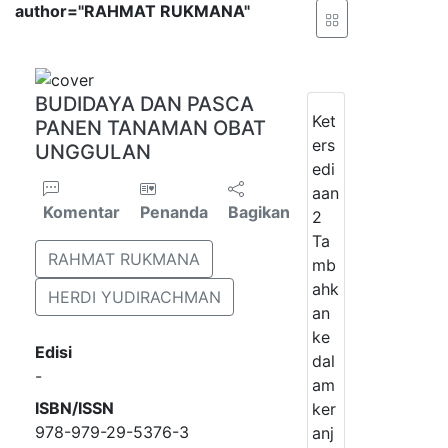
author="RAHMAT RUKMANA"
BUDIDAYA DAN PASCA
Ket
PANEN TANAMAN OBAT
ers
UNGGULAN
edi
aan
Komentar
Penanda
Bagikan
2
Ta
RAHMAT RUKMANA
mb
ahk
HERDI YUDIRACHMAN
an
ke
Edisi
dal
-
am
ISBN/ISSN
ker
978-979-29-5376-3
anj