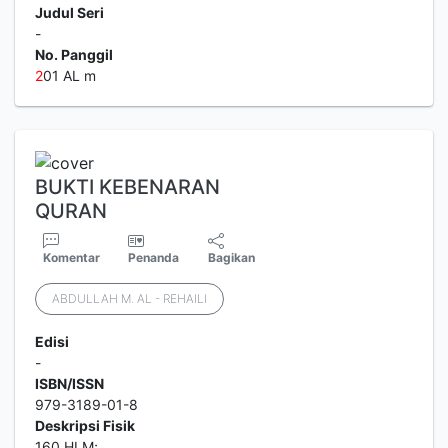
Judul Seri
-
No. Panggil
2
01 AL m
BUKTI KEBENARAN
QURAN
Komentar
Penanda
Bagikan
ABDULLAH M. AL - REHAILI
Edisi
-
ISBN/ISSN
979-3189-01-8
Deskripsi Fisik
160 HLM;