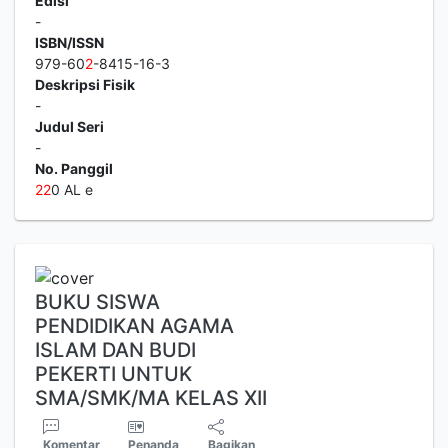
Edisi
-
ISBN/ISSN
979-60
2
-8415-16-3
Deskripsi Fisik
-
Judul Seri
-
No. Panggil
2
2
0 AL e
BUKU SISWA
PENDIDIKAN AGAMA
ISLAM DAN BUDI
PEKERTI UNTUK
SMA/SMK/MA KELAS XII
Komentar
Penanda
Bagikan