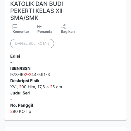
KATOLIK DAN BUDI
PEKERTI KELAS XII
SMA/SMK
Komentar
Penanda
Bagikan
DANIEL BOLI KOTAN
Edisi
-
ISBN/ISSN
978-60
2
-
2
44-591-3
Deskripsi Fisik
XVI,
2
00 Hlm, 17,6 x
2
5 cm
Judul Seri
-
No. Panggil
2
90 KOT p