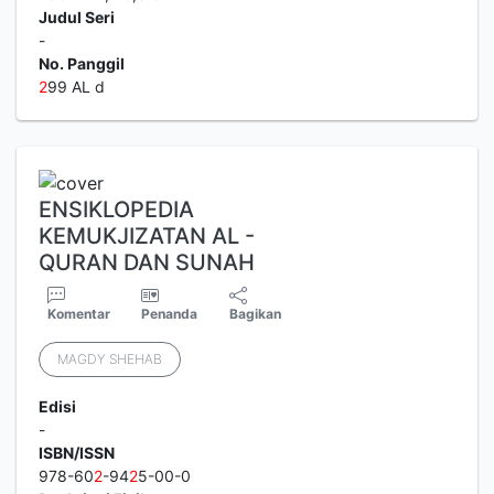
Judul Seri
-
No. Panggil
2
99 AL d
ENSIKLOPEDIA
KEMUKJIZATAN AL -
QURAN DAN SUNAH
Komentar
Penanda
Bagikan
MAGDY SHEHAB
Edisi
-
ISBN/ISSN
978-60
2
-94
2
5-00-0