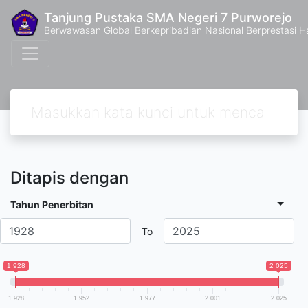
Tanjung Pustaka SMA Negeri 7 Purworejo
Berwawasan Global Berkepribadian Nasional Berprestasi H
Ditapis dengan
Tahun Penerbitan
To
1 928
2 025
1 928
1 952
1 977
2 001
2 025