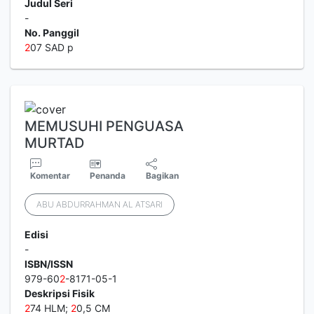
Judul Seri
-
No. Panggil
2
07 SAD p
MEMUSUHI PENGUASA
MURTAD
Komentar
Penanda
Bagikan
ABU ABDURRAHMAN AL ATSARI
Edisi
-
ISBN/ISSN
979-60
2
-8171-05-1
Deskripsi Fisik
2
74 HLM;
2
0,5 CM