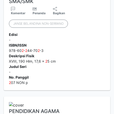
SMA/SMK
Komentar
Penanda
Bagikan
JANSE BELANDINA NON-SERRANO
Edisi
-
ISBN/ISSN
978-60
2
-
2
44-70
2
-3
Deskripsi Fisik
XVIII, 190 Hlm, 17,6 x
2
5 cm
Judul Seri
-
No. Panggil
2
07 NON p
PENDIDIKAN AGAMA