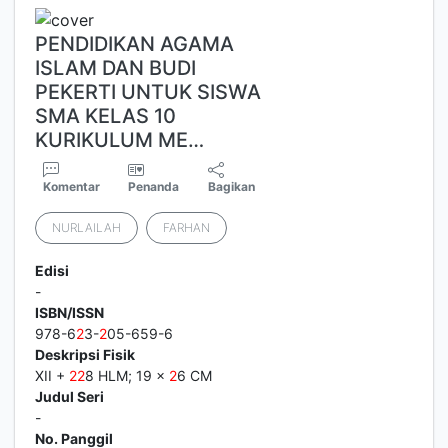
PENDIDIKAN AGAMA
ISLAM DAN BUDI
PEKERTI UNTUK SISWA
SMA KELAS 10
KURIKULUM ME…
Komentar
Penanda
Bagikan
NURLAILAH
FARHAN
Edisi
-
ISBN/ISSN
978-6
2
3-
2
05-659-6
Deskripsi Fisik
XII +
2
2
8 HLM; 19 x
2
6 CM
Judul Seri
-
No. Panggil