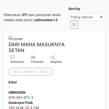
Sort by
Ditemukan
371
dari pencarian Anda
melalui kata kunci:
callnumber=2
DARI MANA MASUKNYA
SETAN
Komentar
Penanda
Bagikan
ABDUL HAMID AL - BILALI
Edisi
-
ISBN/ISSN
979-561-971-3
Deskripsi Fisik
2
50 HLM;
2
0,3 CM