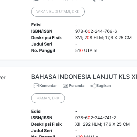
WIKAN BUDI UTAMI, DKK
Edisi
-
ISBN/ISSN
978-6
0
2-244-769-6
Deskripsi Fisik
XVI; 2
0
8 HLM; 17,6 X 25 CM
Judul Seri
-
No. Panggil
51
0
UTA m
BAHASA INDONESIA LANJUT KLS XI
Komentar
Penanda
Bagikan
MAMAN, DKK
Edisi
-
ISBN/ISSN
978-6
0
2-244-741-2
Deskripsi Fisik
XII; 292 HLM; 17,6 X 25 CM
Judul Seri
-
No. Panggil
41
0
MAM b