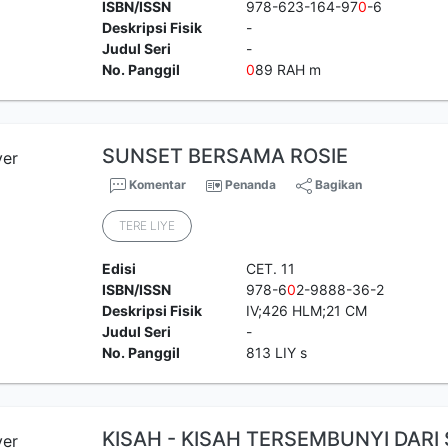
ISBN/ISSN
978-623-164-97
0
-6
Deskripsi Fisik
-
Judul Seri
-
No. Panggil
0
89 RAH m
SUNSET BERSAMA ROSIE
Komentar
Penanda
Bagikan
TERE LIYE
Edisi
CET. 11
ISBN/ISSN
978-6
0
2-9888-36-2
Deskripsi Fisik
IV;426 HLM;21 CM
Judul Seri
-
No. Panggil
813 LIY s
KISAH - KISAH TERSEMBUNYI DARI