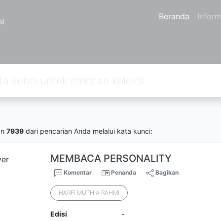
Beranda
Inform
al
an
7939
dari pencarian Anda melalui kata kunci:
MEMBACA PERSONALITY
Komentar
Penanda
Bagikan
HARFI MUTHIA RAHMI
Edisi
-