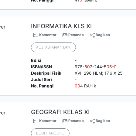
INFORMATIKA KLS XI
Komentar
Penanda
Bagikan
AUZI ASFARIAN DKK
Edisi
-
ISBN/ISSN
978-6
0
2-244-5
0
5-
0
Deskripsi Fisik
XVI; 296 HLM; 17,6 X 25
Judul Seri
-
No. Panggil
0
0
4 RAH k
GEOGRAFI KELAS XI
Komentar
Penanda
Bagikan
BUDI HANDOYO