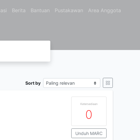
asi
Berita
Bantuan
Pustakawan
Area Anggota
Sort by
Ketersediaan
0
Unduh MARC