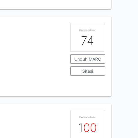
Ketersediaan
74
Unduh MARC
Sitasi
Ketersediaan
1
0
0