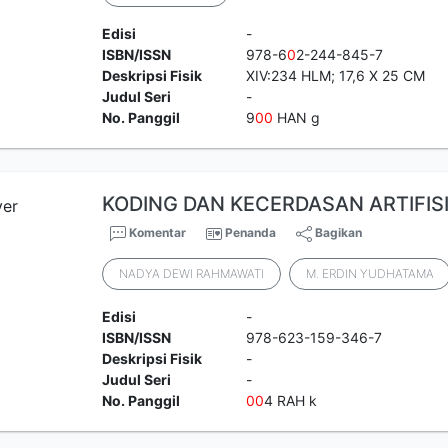
Edisi
-
ISBN/ISSN
978-6
0
2-244-845-7
Deskripsi Fisik
XIV:234 HLM; 17,6 X 25 CM
Judul Seri
-
No. Panggil
9
0
0
HAN g
KODING DAN KECERDASAN ARTIFISI
Komentar
Penanda
Bagikan
NADYA DEWI RAHMAWATI
M. ERDIN YUDHATAMA
Edisi
-
ISBN/ISSN
978-623-159-346-7
Deskripsi Fisik
-
Judul Seri
-
No. Panggil
0
0
4 RAH k