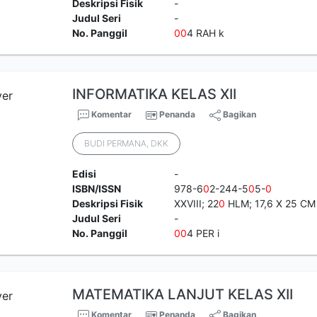
Deskripsi Fisik
-
Judul Seri
-
No. Panggil
0
0
4 RAH k
INFORMATIKA KELAS XII
Komentar
Penanda
Bagikan
BUDI PERMANA, DKK
Edisi
-
ISBN/ISSN
978-6
0
2-244-5
0
5-
0
Deskripsi Fisik
XXVIII; 22
0
HLM; 17,6 X 25 CM
Judul Seri
-
No. Panggil
0
0
4 PER i
MATEMATIKA LANJUT KELAS XII
Komentar
Penanda
Bagikan