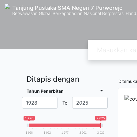
Tanjung Pustaka SMA Negeri 7 Purworejo
Berwawasan Global Berkepribadian Nasional Berprestasi Hand
Ditapis dengan
Ditemuk
Tahun Penerbitan
To
1 928
2 025
1 928
1 952
1 977
2 001
2 025