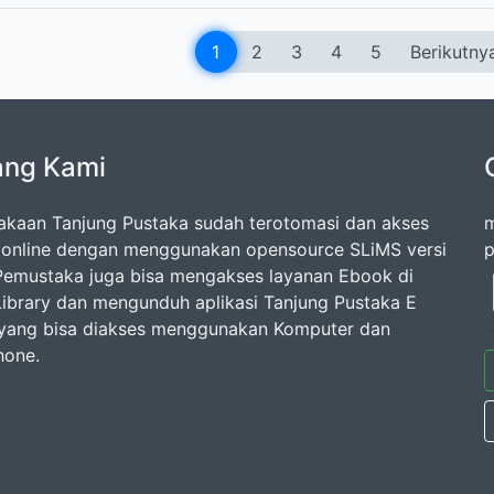
1
2
3
4
5
Berikutny
ang Kami
akaan Tanjung Pustaka sudah terotomasi dan akses
m
 online dengan menggunakan opensource SLiMS versi
p
 Pemustaka juga bisa mengakses layanan Ebook di
 Library dan mengunduh aplikasi Tanjung Pustaka E
 yang bisa diakses menggunakan Komputer dan
hone.