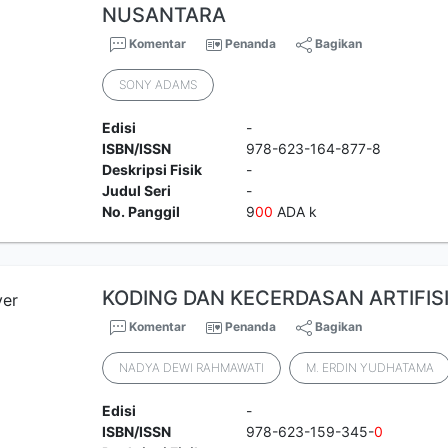
NUSANTARA
Komentar
Penanda
Bagikan
SONY ADAMS
Edisi
-
ISBN/ISSN
978-623-164-877-8
Deskripsi Fisik
-
Judul Seri
-
No. Panggil
9
0
0
ADA k
KODING DAN KECERDASAN ARTIFISI
Komentar
Penanda
Bagikan
NADYA DEWI RAHMAWATI
M. ERDIN YUDHATAMA
Edisi
-
ISBN/ISSN
978-623-159-345-
0