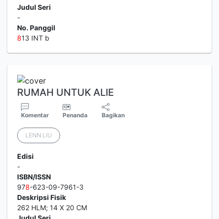
Judul Seri
-
No. Panggil
8
13 INT b
RUMAH UNTUK ALIE
Komentar
Penanda
Bagikan
LENN LIU
Edisi
-
ISBN/ISSN
97
8
-623-09-7961-3
Deskripsi Fisik
262 HLM; 14 X 20 CM
Judul Seri