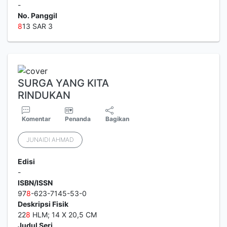
-
No. Panggil
8
13 SAR 3
SURGA YANG KITA
RINDUKAN
Komentar
Penanda
Bagikan
JUNAIDI AHMAD
Edisi
-
ISBN/ISSN
97
8
-623-7145-53-0
Deskripsi Fisik
22
8
HLM; 14 X 20,5 CM
Judul Seri