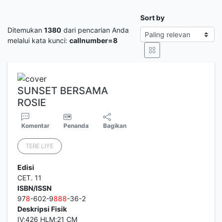
Sort by
Ditemukan
1380
dari pencarian Anda
melalui kata kunci:
callnumber=8
SUNSET BERSAMA
ROSIE
Komentar
Penanda
Bagikan
TERE LIYE
Edisi
CET. 11
ISBN/ISSN
97
8
-602-9
8
8
8
-36-2
Deskripsi Fisik
IV;426 HLM;21 CM