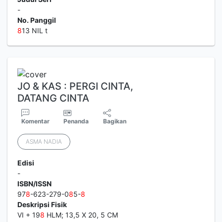
-
No. Panggil
8
13 NIL t
JO & KAS : PERGI CINTA,
DATANG CINTA
Komentar
Penanda
Bagikan
ASMA NADIA
Edisi
-
ISBN/ISSN
97
8
-623-279-0
8
5-
8
Deskripsi Fisik
VI + 19
8
HLM; 13,5 X 20, 5 CM