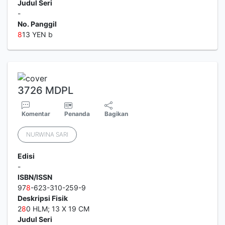
Judul Seri
-
No. Panggil
8
13 YEN b
3726 MDPL
Komentar
Penanda
Bagikan
NURWINA SARI
Edisi
-
ISBN/ISSN
97
8
-623-310-259-9
Deskripsi Fisik
2
8
0 HLM; 13 X 19 CM
Judul Seri