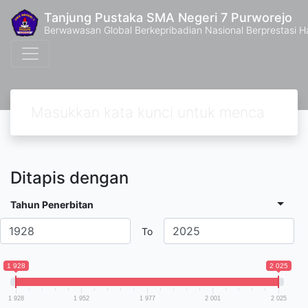
Tanjung Pustaka SMA Negeri 7 Purworejo
Berwawasan Global Berkepribadian Nasional Berprestasi H
Ditapis dengan
Tahun Penerbitan
To
1 928
2 025
1 928
1 952
1 977
2 001
2 025