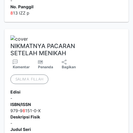
-
No. Panggil
8
13 IZZ p
NIKMATNYA PACARAN
SETELAH MENIKAH
Komentar
Penanda
Bagikan
SALIM A. FILLAH
Edisi
-
ISBN/ISSN
979-9
8
151-0-X
Deskripsi Fisik
-
Judul Seri