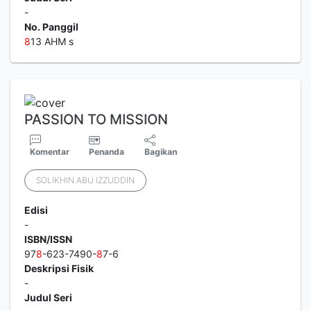
-
No. Panggil
8
13 AHM s
PASSION TO MISSION
Komentar
Penanda
Bagikan
SOLIKHIN ABU IZZUDDIN
Edisi
-
ISBN/ISSN
97
8
-623-7490-
8
7-6
Deskripsi Fisik
-
Judul Seri