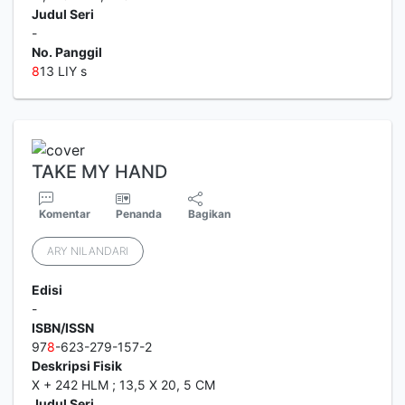
Judul Seri
-
No. Panggil
8
13 LIY s
TAKE MY HAND
Komentar
Penanda
Bagikan
ARY NILANDARI
Edisi
-
ISBN/ISSN
97
8
-623-279-157-2
Deskripsi Fisik
X + 242 HLM ; 13,5 X 20, 5 CM
Judul Seri