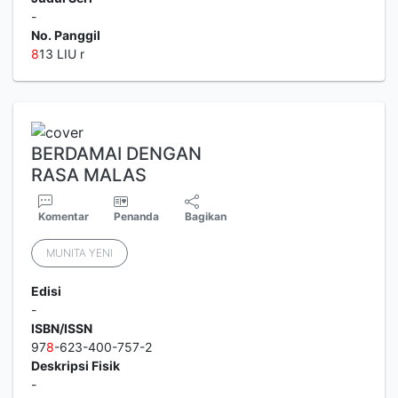
-
No. Panggil
8
13 LIU r
BERDAMAI DENGAN
RASA MALAS
Komentar
Penanda
Bagikan
MUNITA YENI
Edisi
-
ISBN/ISSN
97
8
-623-400-757-2
Deskripsi Fisik
-