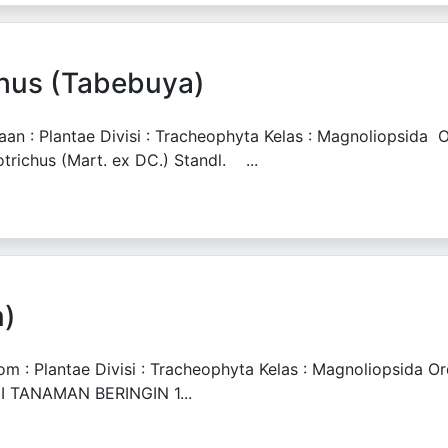
hus (Tabebuya)
lantae Divisi : Tracheophyta Kelas : Magnoliopsida Ordo
richus (Mart. ex DC.) Standl. ...
n)
antae Divisi : Tracheophyta Kelas : Magnoliopsida Ordo 
 TANAMAN BERINGIN 1...