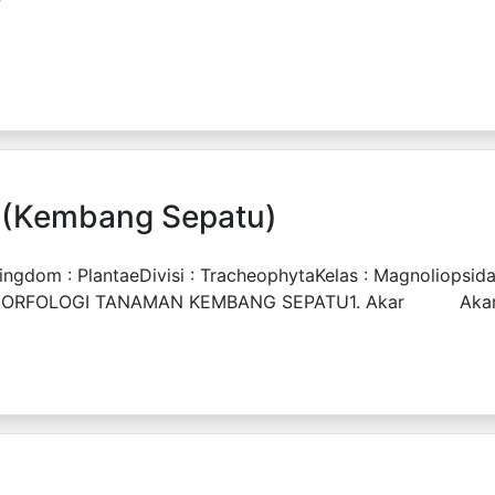
IFIKASI
. (Kembang Sepatu)
 : PlantaeDivisi : TracheophytaKelas : MagnoliopsidaOr
is L. MORFOLOGI TANAMAN KEMBANG SEPATU1. Akar Akar: