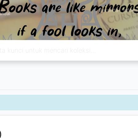
Beranda
Inform
andal
)