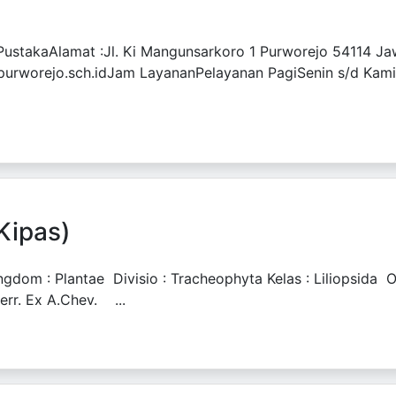
ustakaAlamat :Jl. Ki Mangunsarkoro 1 Purworejo 54114 Ja
rworejo.sch.idJam LayananPelayanan PagiSenin s/d Kamis 
Kipas)
 Plantae Divisio : Tracheophyta Kelas : Liliopsida Ord
Merr. Ex A.Chev. ...