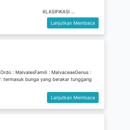
 ...
Lanjutkan Membaca
do : MalvalesFamili : MalvaceaeGenus :
 termasuk bunga yang berakar tunggang
Lanjutkan Membaca