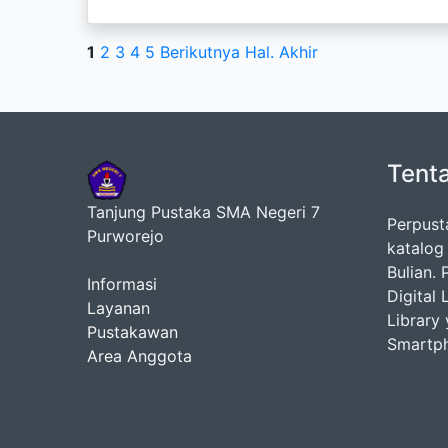
1
2
3
4
5
Berikutnya
Hal. Akhir
Tent
Tanjung Pustaka SMA Negeri 7
Perpust
Purworejo
katalog
Bulian.
Informasi
Digital
Layanan
Library
Pustakawan
Smartp
Area Anggota