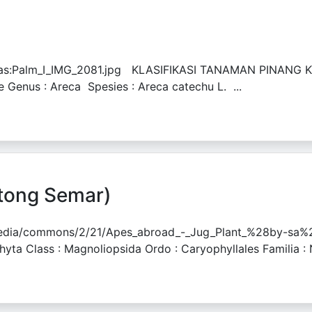
rkas:Palm_I_IMG_2081.jpg KLASIFIKASI TANAMAN PINANG Kin
ae Genus : Areca Spesies : Areca catechu L. ...
ntong Semar)
wikipedia/commons/2/21/Apes_abroad_-_Jug_Plant_%28b
yta Class : Magnoliopsida Ordo : Caryophyllales Familia : 