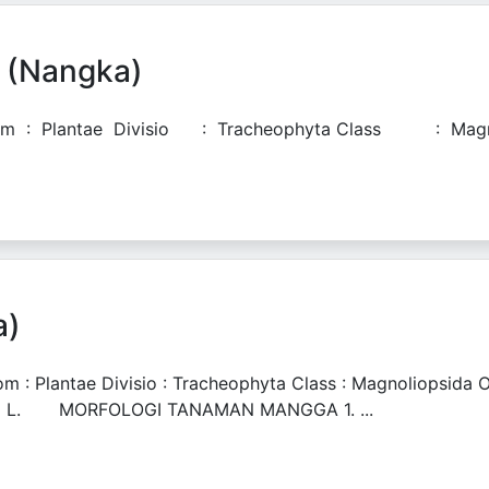
s (Nangka)
 : Plantae Divisio : Tracheophyta Class : Magn
a)
ntae Divisio : Tracheophyta Class : Magnoliopsida Ordo
ndica L. MORFOLOGI TANAMAN MANGGA 1. ...