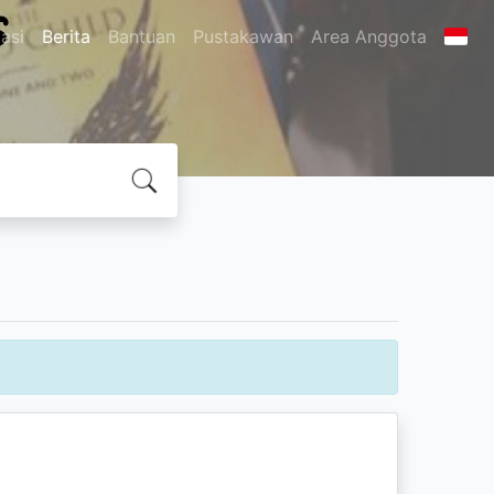
asi
Berita
Bantuan
Pustakawan
Area Anggota